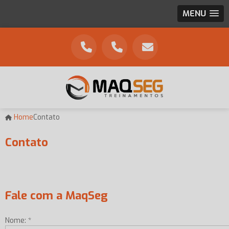
MENU
Home
Contato
Contato
Fale com a MaqSeg
Nome: *