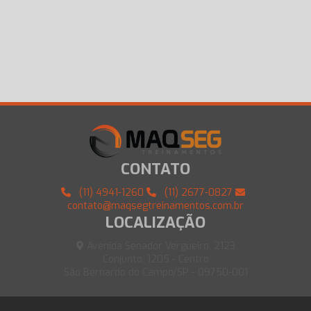
CONTATO
(11) 4941-1260
(11) 2677-0827
contato@maqsegtreinamentos.com.br
LOCALIZAÇÃO
Avenida Senador Vergueiro, 2123
Conjunto, 1205 - Centro
São Bernardo do Campo/SP - 09750-001