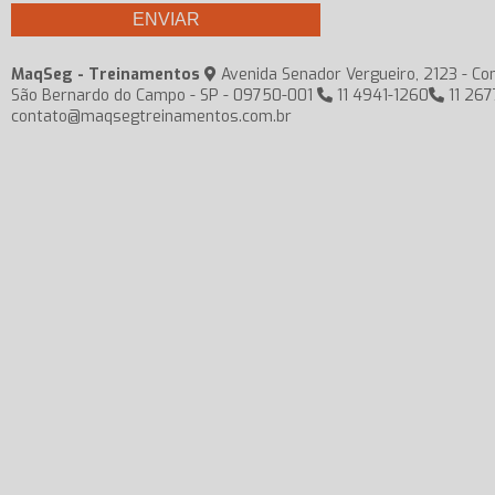
MaqSeg - Treinamentos
Avenida Senador Vergueiro, 2123 - Con
São Bernardo do Campo - SP - 09750-001
11 4941-1260
11 267
contato@maqsegtreinamentos.com.br