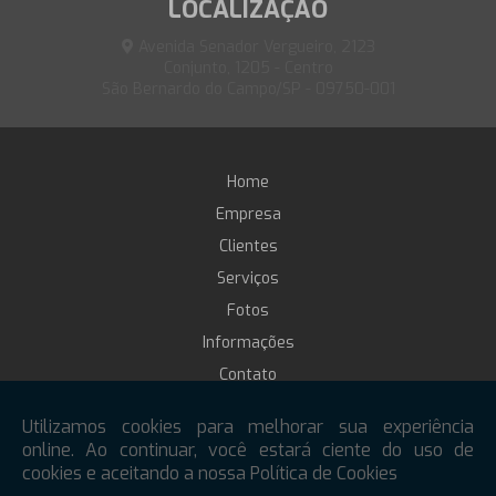
LOCALIZAÇÃO
Avenida Senador Vergueiro, 2123
Conjunto, 1205 - Centro
São Bernardo do Campo/SP - 09750-001
Home
Empresa
Clientes
Serviços
Fotos
Informações
Contato
Treinamento online
Mapa do site