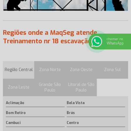
Regiões onde a MaqSeg atende
chamar no
Treinamento nr 18 escavação:
WhatsApp
Região Central
Zona Norte
Zona Oeste
Zona Sul
Grande São
Litoral de São
Zona Leste
Paulo
Paulo
Aclimação
Bela Vista
Bom Retiro
Brás
Cambuci
Centro