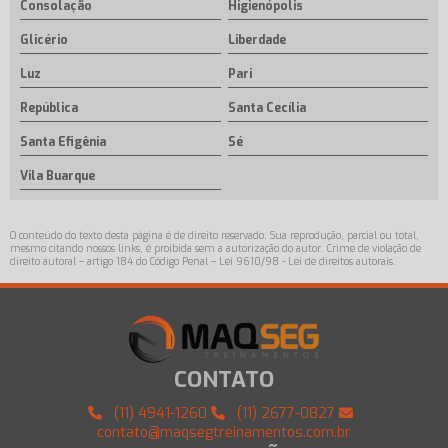
Consolação
Higienópolis
Glicério
Liberdade
Luz
Pari
República
Santa Cecília
Santa Efigênia
Sé
Vila Buarque
O conteúdo do texto desta página é de direito reservado. Sua reprodução, parcial ou total,
mesmo citando nossos links, é proibida sem a autorização do autor. Crime de violação de
direito autoral – artigo 184 do Código Penal –
Lei 9610/98 - Lei de direitos autorais
.
CONTATO
(11) 4941-1260
(11) 2677-0827
contato@maqsegtreinamentos.com.br