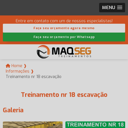
MENU
Entre em contato com um de nossos especialistas!
Faça seu orçamento agora mesmo
Faça seu orçamento por Whatsapp
Home ❱
Informações ❱
Treinamento nr 18 escavação
Treinamento nr 18 escavação
Galeria