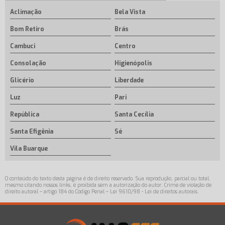
Aclimação
Bela Vista
Bom Retiro
Brás
Cambuci
Centro
Consolação
Higienópolis
Glicério
Liberdade
Luz
Pari
República
Santa Cecília
Santa Efigênia
Sé
Vila Buarque
O conteúdo do texto desta página é de direito reservado. Sua reprodução, parcial ou total,
mesmo citando nossos links, é proibida sem a autorização do autor. Crime de violação de
direito autoral – artigo 184 do Código Penal –
Lei 9610/98 - Lei de direitos autorais
.