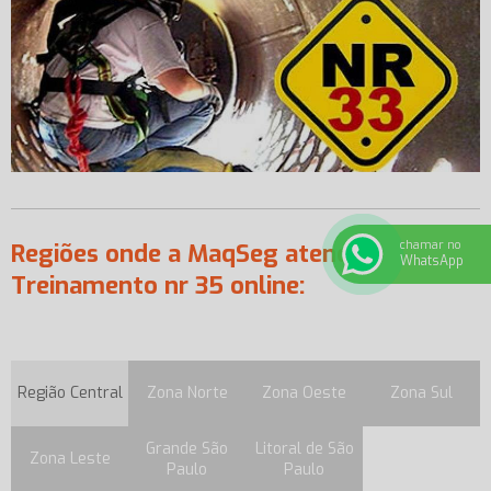
chamar no
Regiões onde a MaqSeg atende
WhatsApp
Treinamento nr 35 online:
Região Central
Zona Norte
Zona Oeste
Zona Sul
Grande São
Litoral de São
Zona Leste
Paulo
Paulo