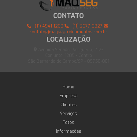
CONTATO
(11) 4941-1260
(11) 2677-0827
contato@maqsegtreinamentos.com.br
LOCALIZAÇÃO
Avenida Senador Vergueiro, 2123
Conjunto, 1205 - Centro
São Bernardo do Campo/SP - 09750-001
Home
Empresa
Clientes
Serviços
Fotos
Informações