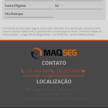
Santa Efigênia
Sé
Vila Buarque
O conteúdo do texto desta página é de direito reservado. Sua reprodução, parcial ou total,
mesmo citando nossos links, é proibida sem a autorização do autor. Crime de violação de
direito autoral – artigo 184 do Código Penal –
Lei 9610/98 - Lei de direitos autorais
.
CONTATO
(11) 4941-1260
(11) 2677-0827
contato@maqsegtreinamentos.com.br
LOCALIZAÇÃO
Avenida Senador Vergueiro, 2123
Conjunto, 1205 - Centro
São Bernardo do Campo/SP - 09750-001