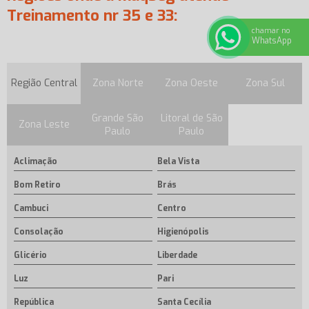
Treinamento nr 35 e 33:
chamar no
WhatsApp
Região Central
Zona Norte
Zona Oeste
Zona Sul
Grande São
Litoral de São
Zona Leste
Paulo
Paulo
Aclimação
Bela Vista
Bom Retiro
Brás
Cambuci
Centro
Consolação
Higienópolis
Glicério
Liberdade
Luz
Pari
República
Santa Cecília