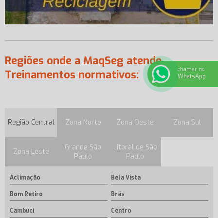
Regiões onde a MaqSeg atende
chamar no
Treinamentos normativos:
WhatsApp
Região Central
Zona Norte
Zona Oeste
Zona Sul
Grande São
Litoral de São
Zona Leste
Paulo
Paulo
Aclimação
Bela Vista
Bom Retiro
Brás
Cambuci
Centro