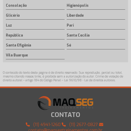
Consolação
Higienópolis
Glicério
Liberdade
Luz
Pari
República
Santa Cecília
Santa Efigênia
Sé
Vila Buarque
O conteúdo do texto desta página é de direito reservado. Sua reprodução, parcial ou total,
mesmo citando nossos links, é proibida sem a autorização do autor. Crime de violação de
direito autoral – artigo 184 do Código Penal –
Lei 9610/98 - Lei de direitos autorais
.
CONTATO
(11) 4941-1260
(11) 2677-0827
contato@maqsegtreinamentos.com.br