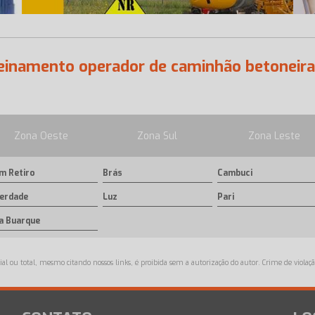
einamento operador de caminhão betoneira
Zona Oeste
Zona Sul
Zona Leste
m Retiro
Brás
Cambuci
berdade
Luz
Pari
la Buarque
ial ou total, mesmo citando nossos links, é proibida sem a autorização do autor. Crime de violaçã