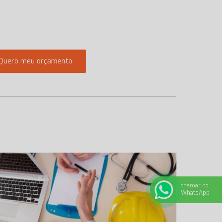
Quero meu orçamento
chamar no
WhatsApp