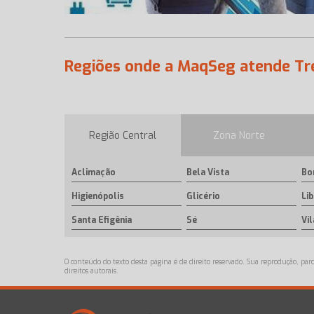
Regiões onde a MaqSeg atende Tr
Região Central
Zona Norte
Aclimação
Bela Vista
Bo
Higienópolis
Glicério
Li
Santa Efigênia
Sé
Vi
O conteúdo do texto desta página é de direito reservado. Sua reprodução, parc
direitos autorais
.