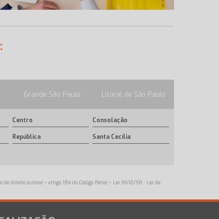
:
Grande São Paulo
Litoral de São Paulo
Centro
Consolação
República
Santa Cecília
o de direito autoral – artigo 184 do Código Penal –
Lei 9610/98 - Lei de