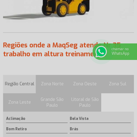
Regiões onde a MaqSeg atende Nr 35
chamar no
trabalho em altura treinamento:
WhatsApp
Região Central
Zona Norte
Zona Oeste
Zona Sul
Grande São
Litoral de São
Zona Leste
Paulo
Paulo
Aclimação
Bela Vista
Bom Retiro
Brás