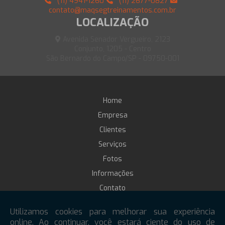
(11) 4941-1260
(11) 2677-0827
contato@maqsegtreinamentos.com.br
LOCALIZAÇÃO
Avenida Senador Vergueiro, 2123
Conjunto, 1205 - Centro
São Bernardo do Campo/SP - 09750-001
Home
Empresa
Clientes
Serviços
Fotos
Informações
Contato
Treinamento online
Mapa do site