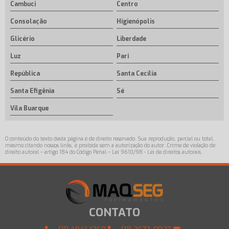
Cambuci
Centro
Consolação
Higienópolis
Glicério
Liberdade
Luz
Pari
República
Santa Cecília
Santa Efigênia
Sé
Vila Buarque
O conteúdo do texto desta página é de direito reservado. Sua reprodução, parcial ou total,
mesmo citando nossos links, é proibida sem a autorização do autor. Crime de violação de
direito autoral – artigo 184 do Código Penal –
Lei 9610/98 - Lei de direitos autorais
.
CONTATO