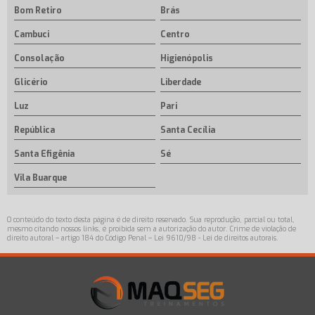
Bom Retiro
Brás
Cambuci
Centro
Consolação
Higienópolis
Glicério
Liberdade
Luz
Pari
República
Santa Cecília
Santa Efigênia
Sé
Vila Buarque
O conteúdo do texto desta página é de direito reservado. Sua reprodução, parcial ou total,
mesmo citando nossos links, é proibida sem a autorização do autor. Crime de violação de
direito autoral – artigo 184 do Código Penal –
Lei 9610/98 - Lei de direitos autorais
.