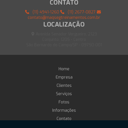
CONTATO
(11) 4941-1260
(11) 2677-0827
contato@maqsegtreinamentos.com.br
LOCALIZAÇÃO
Avenida Senador Vergueiro, 2123
Conjunto, 1205 - Centro
São Bernardo do Campo/SP - 09750-001
Home
Empresa
Clientes
Serviços
Fotos
Informações
Contato
Treinamento online