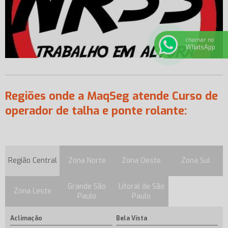
chamar no
WhatsApp
Regiões onde a MaqSeg atende Curso de
operador de talha e ponte rolante:
Região Central
Zona Norte
Zona Oeste
Zona Sul
Grande São
Litoral de São
Zona Leste
Paulo
Paulo
Aclimação
Bela Vista