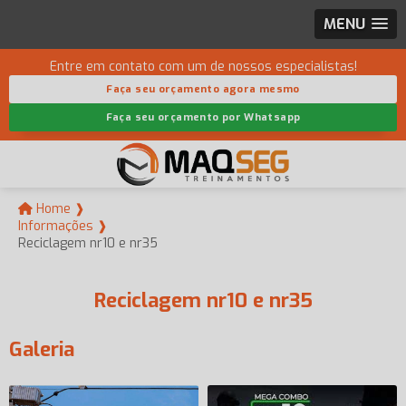
MENU
Entre em contato com um de nossos especialistas!
Faça seu orçamento agora mesmo
Faça seu orçamento por Whatsapp
Home ❱
Informações ❱
Reciclagem nr10 e nr35
Reciclagem nr10 e nr35
Galeria