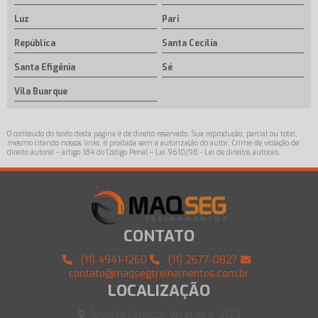
Luz
Pari
República
Santa Cecília
Santa Efigênia
Sé
Vila Buarque
O conteúdo do texto desta página é de direito reservado. Sua reprodução, parcial ou total,
mesmo citando nossos links, é proibida sem a autorização do autor. Crime de violação de
direito autoral – artigo 184 do Código Penal –
Lei 9610/98 - Lei de direitos autorais
.
CONTATO
(11) 4941-1260
(11) 2677-0827
contato@maqsegtreinamentos.com.br
LOCALIZAÇÃO
Avenida Senador Vergueiro, 2123