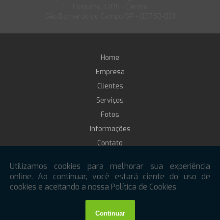
Conjunto, 1205 - Centro
São Bernardo do Campo/SP - 09750-001
Home
Empresa
Clientes
Serviços
Fotos
Informações
Contato
Treinamento online
Mapa do site
Copyright © MaqSeg. (Lei 9610 de 19/02/1998)
W3C
W3C