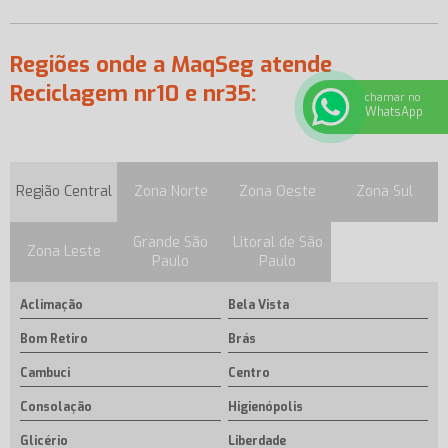
Regiões onde a MaqSeg atende
Reciclagem nr10 e nr35:
chamar no
WhatsApp
Região Central
Zona Norte
Zona Oeste
Zona Sul
Grande São
Litoral de São
Zona Leste
Paulo
Paulo
Aclimação
Bela Vista
Bom Retiro
Brás
Cambuci
Centro
Consolação
Higienópolis
Glicério
Liberdade