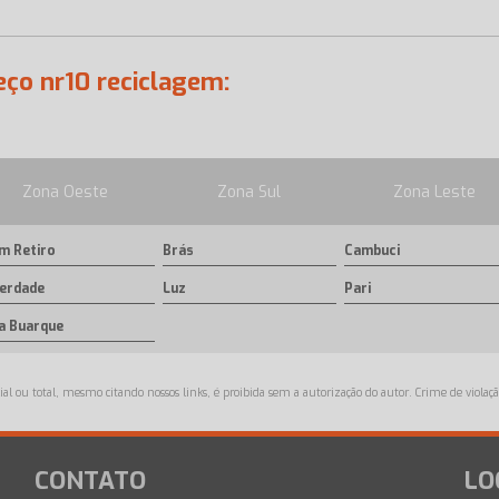
ço nr10 reciclagem:
Zona Oeste
Zona Sul
Zona Leste
m Retiro
Brás
Cambuci
berdade
Luz
Pari
la Buarque
ial ou total, mesmo citando nossos links, é proibida sem a autorização do autor. Crime de violaçã
CONTATO
LO