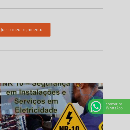
Quero meu orçamento
chamar no
WhatsApp