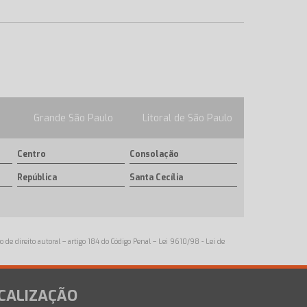
Grande São Paulo
Litoral de São Paulo
Centro
Consolação
República
Santa Cecília
o de direito autoral – artigo 184 do Código Penal –
Lei 9610/98 - Lei de
CALIZAÇÃO