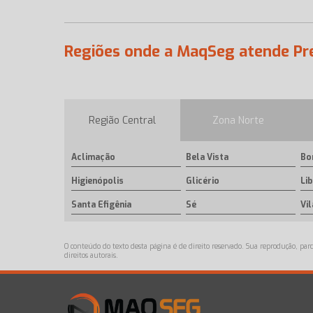
Regiões onde a MaqSeg atende Pre
Região Central
Zona Norte
Aclimação
Bela Vista
Bo
Higienópolis
Glicério
Li
Santa Efigênia
Sé
Vi
O conteúdo do texto desta página é de direito reservado. Sua reprodução, parc
direitos autorais
.